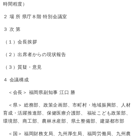
時間程度）
２ 場 所 県庁８階 特別会議室
３ 次 第
（１）会長挨拶
（２）出席者からの現状報告
（３）質疑・意見
４ 会議構成
＜会長＞ 福岡県副知事 江口 勝
＜県＞ 総務部、政策企画部、市町村・地域振興部、人材
育成・活躍推進部、保健医療介護部、 福祉こども政策部、
環境部、商工部、農林水産部、県土整備部、建築都市部
＜国＞ 福岡財務支局、九州厚生局、福岡労働局、九州農