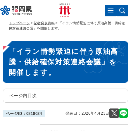
ペ
メ
ー
ニ
ジ
ュ
の
ー
トップページ
>
記者発表資料
>
「イラン情勢緊迫に伴う原油高騰・供給確
先
を
保対策連絡会議」を開催します。
頭
飛
で
ば
本
す
し
「イラン情勢緊迫に伴う原油高
。
て
文
本
騰・供給確保対策連絡会議」を
文
へ
開催します。
ページ内目次
発表日：
2026年4月23日
ページID：0818024