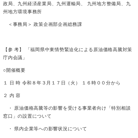
政局、九州経済産業局、九州運輸局、 九州地方整備局、九
州地方環境事務所
＜事務局＞ 政策企画部企画総務課
【参 考】 「福岡県中東情勢緊迫化による原油価格高騰対策
庁内会議」
○開催概要
１ 日 時 令和８年３月１７日（火） １６時００分から
２ 内 容
・ 原油価格高騰等の影響を受ける事業者向け「特別相談
窓口」の設置について
・ 県内企業等への影響状況について