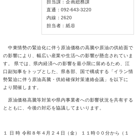
担当課：
企画総務課
直通：
092-643-3220
内線：
2620
担当者：
紙谷
中東情勢の緊迫化に伴う原油価格の高騰や原油の供給面で
の影響により、幅広い産業や生活への影響が懸念されていま
す。 県では、県内経済への影響を最小限に留めるため、江
口副知事をトップとした、県各部、国で構成する「イラン情
勢緊迫に伴う原油高騰・供給確保対策連絡会議」を以下に
より開催します。
原油価格高騰等対策や県内事業者への影響状況を共有する
とともに、今後の対応を協議してまいります。
１ 日 時 令和８年４月２４日（金） １１時００分から（１