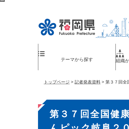
ペ
メ
検
ー
ニ
索
ジ
ュ
エ
の
ー
リ
先
を
ア
頭
飛
へ
で
ば
す
し
。
て
テーマから探す
組織
本
文
へ
トップページ
>
記者発表資料
>
第３７回全
本
第３７回全国健
文
んピック岐阜２