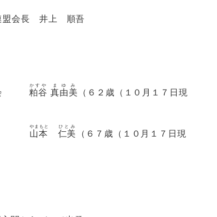
長 井上 順吾
かすや
まゆみ
大会
粕谷
真由美
（６２歳（１０月１７日現
やまもと
ひとみ
大会
山本
仁美
（６７歳（１０月１７日現