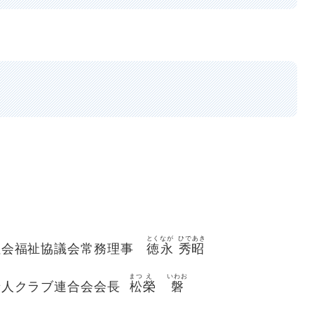
とく
なが
ひであき
会福祉協議会常務理事
徳
永
秀昭
まつ
え
いわお
人クラブ連合会会長
松
榮
磐