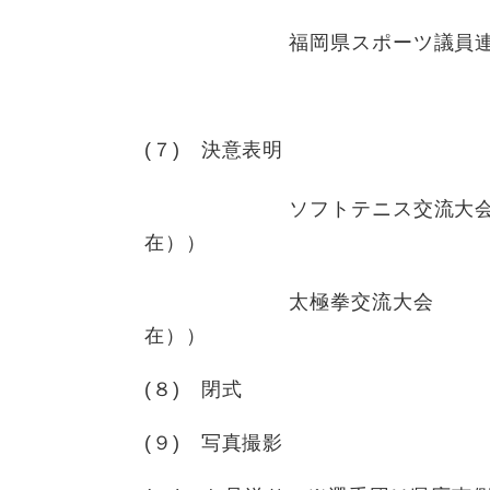
福岡県スポーツ議員連盟会
(７) 決意表明
ソフトテニス交流
在））
太極拳交流
在））
(８) 閉式
(９) 写真撮影