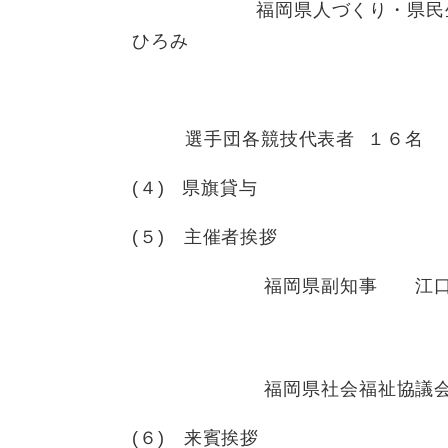
福岡県人づくり・県民生活部
ひろみ
選手団各競技代表者 １６名
(４) 県旗貸与
(５) 主催者挨拶
福岡県副知
福岡県社会福祉協議会
(６) 来賓挨拶