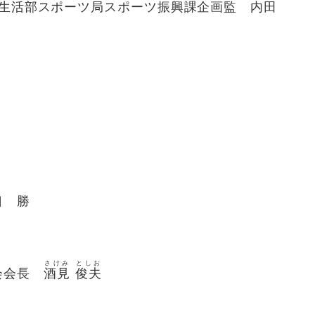
スポーツ局スポーツ振興課企画監 内田
事 江口 勝
さけみ
としお
会長
酒見
俊夫