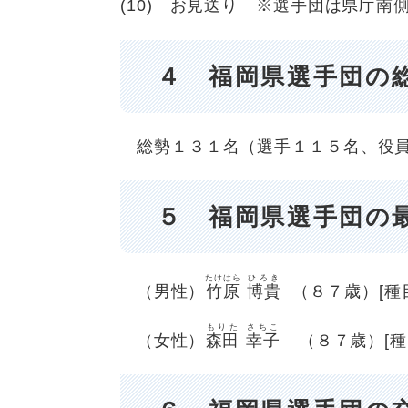
(10) お見送り ※選手団は県庁南
４ 福岡県選手団の
総勢１３１名（選手１１５名、役
５ 福岡県選手団の
たけはら
ひろき
（男性）
竹原
博貴
（８７歳）[種
もりた
さちこ
（女性）
森田
幸子
（８７歳）[種