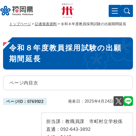
ペ
メ
ー
ニ
ジ
ュ
の
ー
トップページ
>
記者発表資料
>
令和８年度教員採用試験の出願期間延長
先
を
頭
飛
本
で
ば
令和８年度教員採用試験の出願
す
し
文
。
て
期間延長
本
文
へ
ページ内目次
発表日：
2025年4月24日
ページID：0769922
担当課：
教職員課 市町村立学校係
直通：
092-643-3892