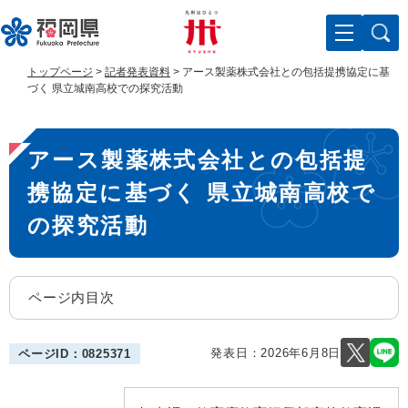
ペ
メ
ー
ニ
ジ
ュ
の
ー
トップページ
>
記者発表資料
>
アース製薬株式会社との包括提携協定に基
先
を
づく 県立城南高校での探究活動
頭
飛
で
ば
本
す
し
アース製薬株式会社との包括提
。
て
文
本
携協定に基づく 県立城南高校で
文
へ
の探究活動
ページ内目次
発表日：
2026年6月8日
ページID：0825371