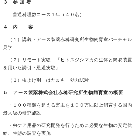
３ 参 加 者
普通科理数コース１年（４０名）
４ 内 容
（１）講義・アース製薬赤穂研究所生物飼育室バーチャル
見学
（２）リモート実験 「ヒトスジシマカの生体と簡易装置
を用いた誘引・忌避実験」
（３）虫よけ剤「はだまも」効力試験
５ アース製薬株式会社赤穂研究所生物飼育室の概要
・１００種類を超える害虫を１００万匹以上飼育する国内
最大級の研究施設
・虫ケア用品の研究開発を行うために必要な生物の安定供
給、生態の調査を実施