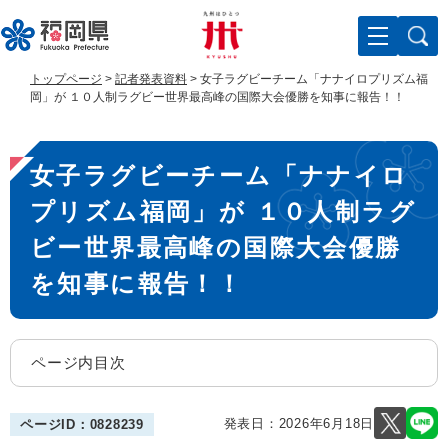
ペ
メ
ー
ニ
ジ
ュ
の
ー
トップページ
>
記者発表資料
>
女子ラグビーチーム「ナナイロプリズム福
先
を
岡」が １０人制ラグビー世界最高峰の国際大会優勝を知事に報告！！
頭
飛
で
ば
本
す
し
女子ラグビーチーム「ナナイロ
。
て
文
本
プリズム福岡」が １０人制ラグ
文
へ
ビー世界最高峰の国際大会優勝
を知事に報告！！
ページ内目次
発表日：
2026年6月18日
ページID：0828239