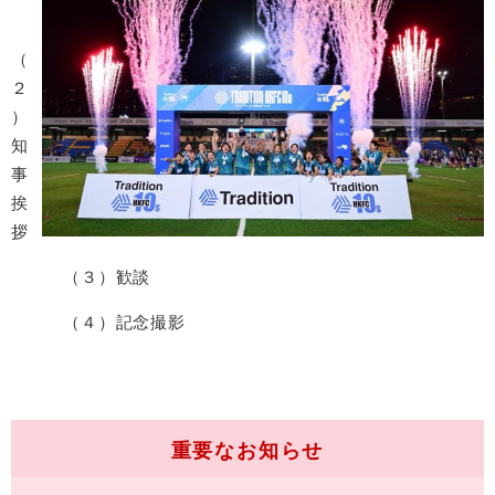
（
２
）
知
事
挨
拶
（３）歓談
（４）記念撮影
重要なお知らせ