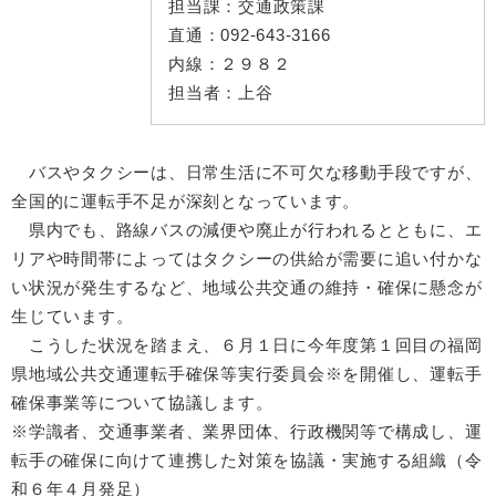
担当課：
交通政策課
直通：
092-643-3166
内線：
２９８２
担当者：
上谷
バスやタクシーは、日常生活に不可欠な移動手段ですが、
全国的に運転手不足が深刻となっています。
県内でも、路線バスの減便や廃止が行われるとともに、エ
リアや時間帯によってはタクシーの供給が需要に追い付かな
い状況が発生するなど、地域公共交通の維持・確保に懸念が
生じています。
こうした状況を踏まえ、６月１日に今年度第１回目の福岡
県地域公共交通運転手確保等実行委員会※を開催し、運転手
確保事業等について協議します。
​※学識者、交通事業者、業界団体、行政機関等で構成し、運
転手の確保に向けて連携した対策を協議・実施する組織（令
和６年４月発足）