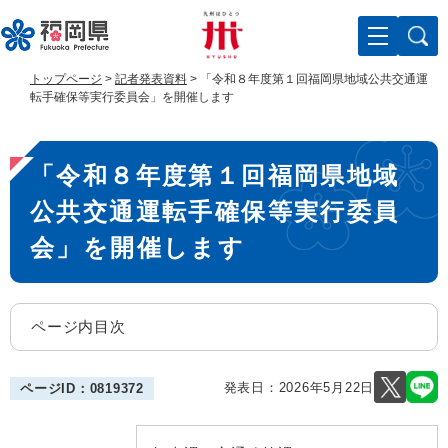
ペ
メ
ー
ニ
ジ
ュ
の
ー
トップページ
>
記者発表資料
>
「令和８年度第１回福岡県地域公共交通運
先
を
転手確保等実行委員会」を開催します
頭
飛
で
ば
本
す
し
「令和８年度第１回福岡県地域
。
て
文
本
公共交通運転手確保等実行委員
文
へ
会」を開催します
ページ内目次
発表日：
2026年5月22日
ページID：0819372