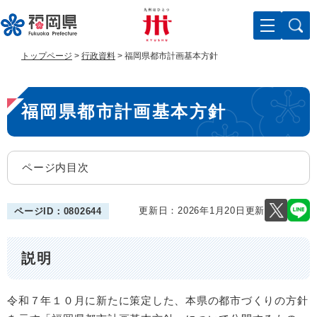
ペ
メ
ー
ニ
ジ
ュ
の
ー
トップページ
>
行政資料
>
福岡県都市計画基本方針
先
を
頭
飛
本
で
ば
福岡県都市計画基本方針
す
し
文
。
て
本
文
ページ内目次
へ
更新日：2026年1月20日更新
ページID：0802644
説明
令和７年１０月に新たに策定した、本県の都市づくりの方針