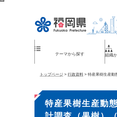
ペ
メ
検
ー
ニ
索
ジ
ュ
エ
の
ー
リ
先
を
ア
頭
飛
へ
で
ば
す
し
。
て
テーマから探す
組織
本
文
へ
トップページ
>
行政資料
>
特産果樹生産動
本
特産果樹生産動
文
計調査（果樹）（