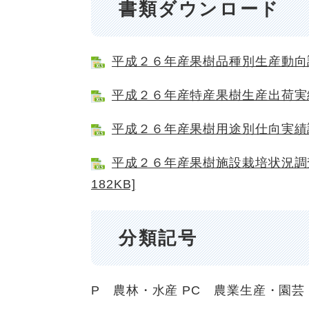
書類ダウンロード
平成２６年産果樹品種別生産動向調査 
平成２６年産特産果樹生産出荷実績調査
平成２６年産果樹用途別仕向実績調査 
平成２６年産果樹施設栽培状況調査
182KB]
分類記号
P 農林・水産
PC 農業生産・園芸