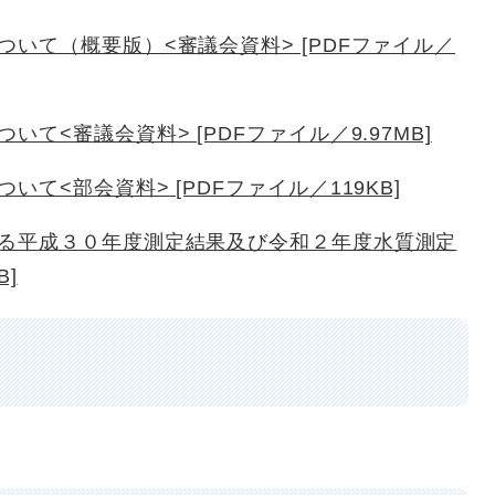
いて（概要版）<審議会資料> [PDFファイル／
て<審議会資料> [PDFファイル／9.97MB]
て<部会資料> [PDFファイル／119KB]
る平成３０年度測定結果及び令和２年度水質測定
B]