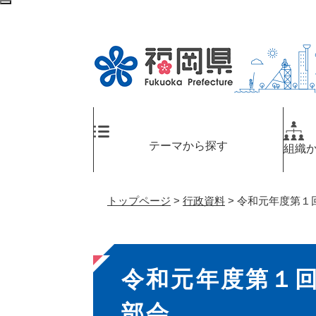
ペ
メ
検
ー
ニ
索
ジ
ュ
エ
の
ー
リ
先
を
ア
頭
飛
へ
で
ば
す
し
。
て
テーマから探す
組織
本
文
へ
トップページ
>
行政資料
>
令和元年度第１
本
令和元年度第１
文
部会