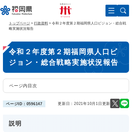
ペ
メ
ー
ニ
ジ
ュ
の
ー
トップページ
>
行政資料
>
令和２年度第２期福岡県人口ビジョン・総合戦
先
を
略実施状況報告
頭
飛
で
ば
本
す
し
令和２年度第２期福岡県人口ビ
。
て
文
本
ジョン・総合戦略実施状況報告
文
へ
ページ内目次
更新日：2021年10月1日更新
ページID：0596147
説明