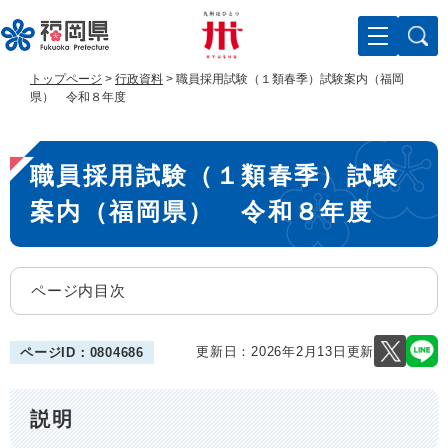
ペ
メ
ー
ニ
ジ
ュ
の
ー
トップページ
>
行政資料
>
職員採用試験（１類春季）試験案内（福岡
先
を
県） 令和８年度
頭
飛
で
ば
本
す
し
職員採用試験（１類春季）試験
。
て
文
本
案内（福岡県） 令和８年度
文
へ
ページ内目次
更新日：2026年2月13日更新
ページID：0804686
説明