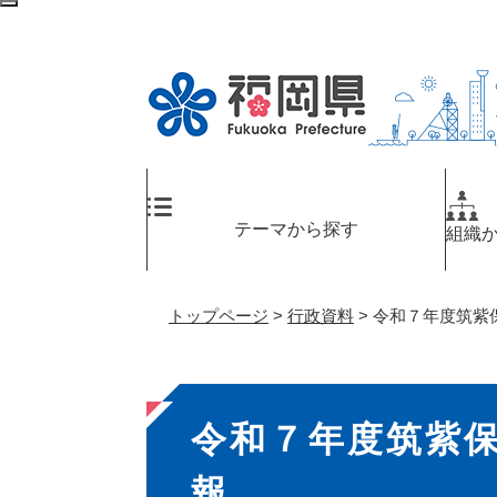
ペ
メ
検
ー
ニ
索
ジ
ュ
エ
の
ー
リ
先
を
ア
頭
飛
へ
で
ば
す
し
。
て
テーマから探す
組織
本
文
へ
トップページ
>
行政資料
>
令和７年度筑紫
本
令和７年度筑紫
文
報