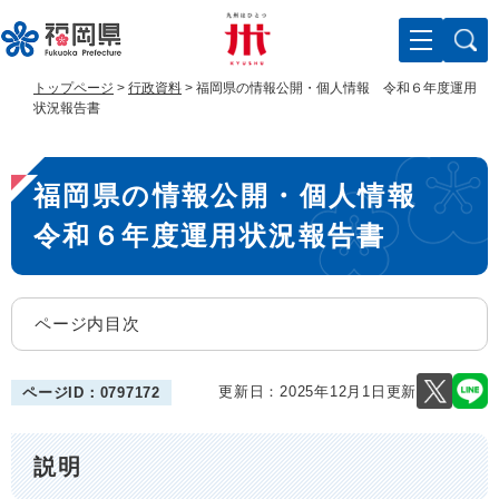
ペ
メ
ー
ニ
ジ
ュ
の
ー
トップページ
>
行政資料
>
福岡県の情報公開・個人情報 令和６年度運用
先
を
状況報告書
頭
飛
で
ば
本
す
し
福岡県の情報公開・個人情報
。
て
文
本
令和６年度運用状況報告書
文
へ
ページ内目次
更新日：2025年12月1日更新
ページID：0797172
説明