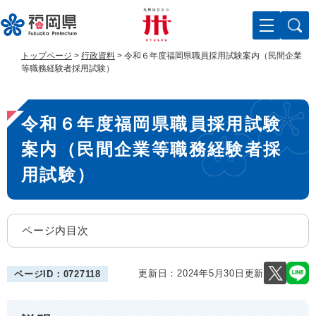
ペ
メ
ー
ニ
ジ
ュ
の
ー
トップページ
>
行政資料
>
令和６年度福岡県職員採用試験案内（民間企業
先
を
等職務経験者採用試験）
頭
飛
で
ば
本
す
し
令和６年度福岡県職員採用試験
。
て
文
本
案内（民間企業等職務経験者採
文
へ
用試験）
ページ内目次
更新日：2024年5月30日更新
ページID：0727118