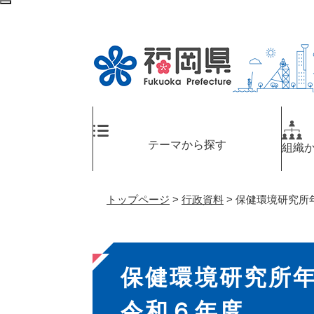
ペ
メ
検
ー
ニ
索
ジ
ュ
エ
の
ー
リ
先
を
ア
頭
飛
へ
で
ば
す
し
。
て
テーマから探す
組織
本
文
へ
トップページ
>
行政資料
>
保健環境研究所
本
保健環境研究所
文
令和６年度