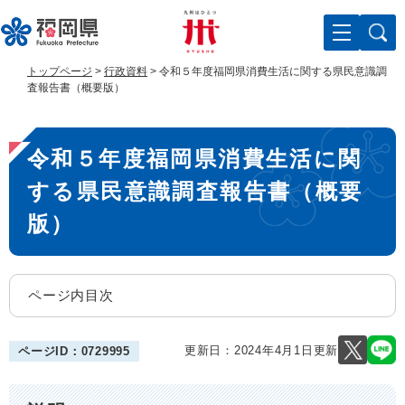
ペ
メ
ー
ニ
ジ
ュ
の
ー
トップページ
>
行政資料
>
令和５年度福岡県消費生活に関する県民意識調
先
を
査報告書（概要版）
頭
飛
で
ば
本
す
し
令和５年度福岡県消費生活に関
。
て
文
本
する県民意識調査報告書（概要
文
へ
版）
ページ内目次
更新日：2024年4月1日更新
ページID：0729995