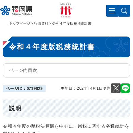
ペ
メ
ー
ニ
ジ
ュ
の
ー
トップページ
>
行政資料
>
令和４年度版税務統計書
先
を
頭
飛
本
で
ば
令和４年度版税務統計書
す
し
文
。
て
本
文
ページ内目次
へ
更新日：2024年4月1日更新
ページID：0719029
説明
令和４年度の県税決算額を中心に、県税に関する各種統計を