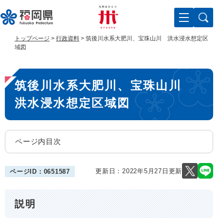
ペ
メ
ー
ニ
ジ
ュ
の
ー
トップページ
>
行政資料
>
筑後川水系大肥川、宝珠山川 洪水浸水想定区
先
を
域図
頭
飛
で
ば
本
す
し
筑後川水系大肥川、宝珠山川
。
て
文
本
洪水浸水想定区域図
文
へ
ページ内目次
更新日：2022年5月27日更新
ページID：0651587
説明