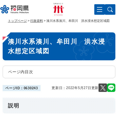
ペ
メ
ー
ニ
ジ
ュ
の
ー
トップページ
>
行政資料
>
湊川水系湊川、牟田川 洪水浸水想定区域図
先
を
頭
飛
本
で
ば
湊川水系湊川、牟田川 洪水浸
す
し
文
。
て
水想定区域図
本
文
へ
ページ内目次
更新日：2022年5月27日更新
ページID：0630243
説明