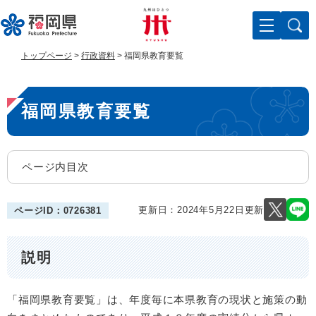
ペ
メ
ー
ニ
ジ
ュ
の
ー
トップページ
>
行政資料
>
福岡県教育要覧
先
を
頭
飛
本
で
ば
福岡県教育要覧
す
し
文
。
て
本
文
ページ内目次
へ
更新日：2024年5月22日更新
ページID：0726381
説明
「福岡県教育要覧」は、年度毎に本県教育の現状と施策の動