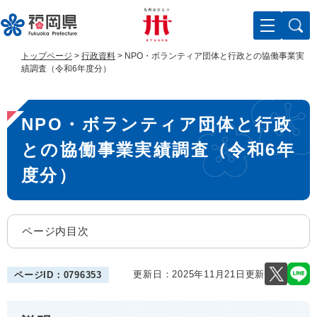
ペ
メ
ー
ニ
ジ
ュ
の
ー
トップページ
>
行政資料
>
NPO・ボランティア団体と行政との協働事業実
先
を
績調査（令和6年度分）
頭
飛
で
ば
本
す
し
NPO・ボランティア団体と行政
。
て
文
本
との協働事業実績調査（令和6年
文
へ
度分）
ページ内目次
更新日：2025年11月21日更新
ページID：0796353