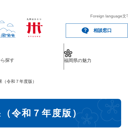
Foreign language
文
相談窓口
から探す
福岡県の魅力
果（令和７年度版）
果（令和７年度版）