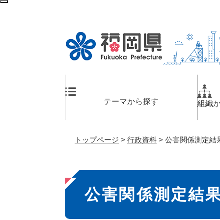
ペ
メ
検
ー
ニ
索
ジ
ュ
エ
の
ー
リ
先
を
ア
頭
飛
へ
で
ば
す
し
。
て
テーマから探す
組織
本
文
へ
トップページ
>
行政資料
>
公害関係測定結
本
公害関係測定結
文