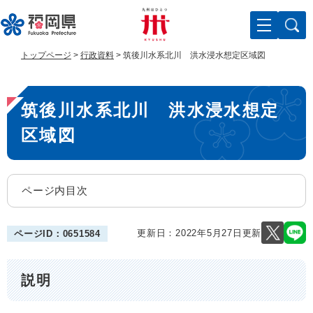
ペ
メ
ー
ニ
ジ
ュ
の
ー
トップページ
>
行政資料
>
筑後川水系北川 洪水浸水想定区域図
先
を
頭
飛
本
で
ば
筑後川水系北川 洪水浸水想定
す
し
文
。
て
区域図
本
文
へ
ページ内目次
更新日：2022年5月27日更新
ページID：0651584
説明