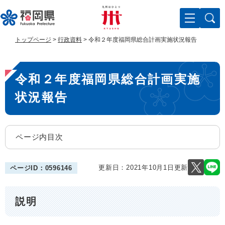
ペ
メ
ー
ニ
ジ
ュ
の
ー
トップページ
>
行政資料
>
令和２年度福岡県総合計画実施状況報告
先
を
頭
飛
本
で
ば
令和２年度福岡県総合計画実施
す
し
文
。
て
状況報告
本
文
へ
ページ内目次
更新日：2021年10月1日更新
ページID：0596146
説明