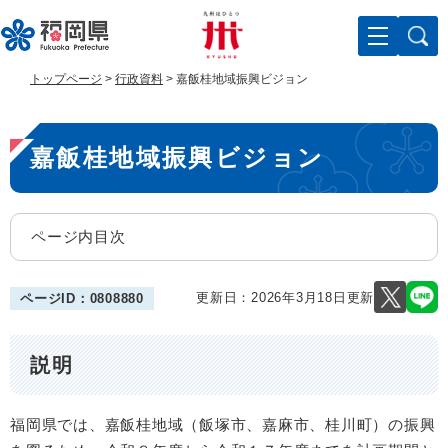
ペ
メ
ー
ニ
ジ
ュ
の
ー
トップページ
>
行政資料
>
嘉飯桂地域振興ビジョン
先
を
頭
飛
本
で
ば
嘉飯桂地域振興ビジョン
す
し
文
。
て
本
文
ページ内目次
へ
更新日：2026年3月18日更新
ページID：0808880
説明
福岡県では、嘉飯桂地域（飯塚市、嘉麻市、桂川町）の振興