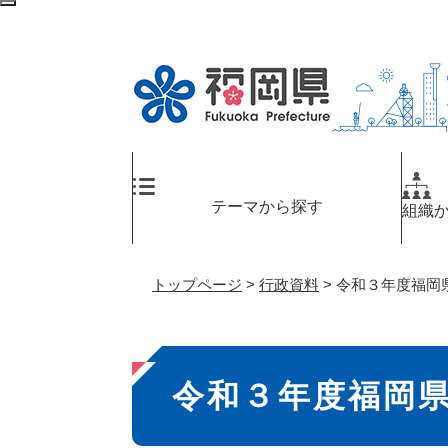
ペ
メ
検
ー
ニ
索
ジ
ュ
エ
の
ー
リ
先
を
ア
頭
飛
へ
で
ば
す
し
。
て
テーマから探す
組織
本
文
へ
トップページ
>
行政資料
>
令和３年度福岡
本
令和３年度福岡
文