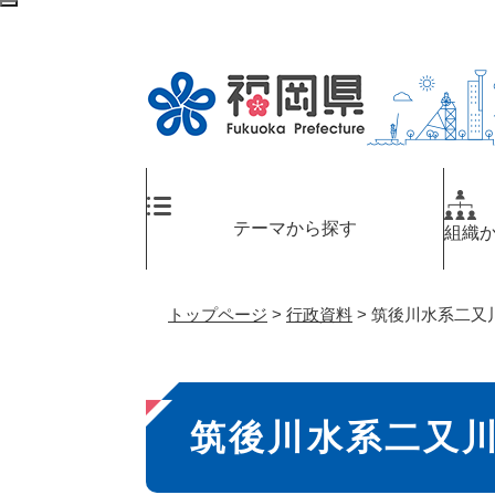
ペ
メ
検
ー
ニ
索
ジ
ュ
エ
の
ー
リ
先
を
ア
頭
飛
へ
で
ば
す
し
。
て
テーマから探す
組織
本
文
へ
トップページ
>
行政資料
>
筑後川水系二又
本
筑後川水系二又
文