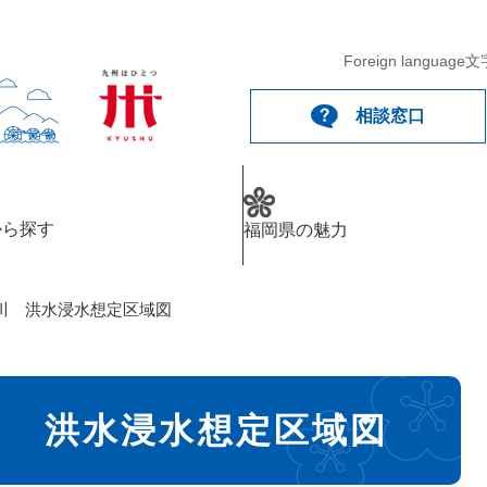
Foreign language
文
相談窓口
から探す
福岡県の魅力
川 洪水浸水想定区域図
川 洪水浸水想定区域図