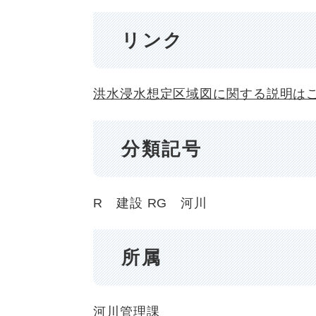
リンク
洪水浸水想定区域図に関する説明は
分類記号
R 建設
RG 河川
所属
河川管理課