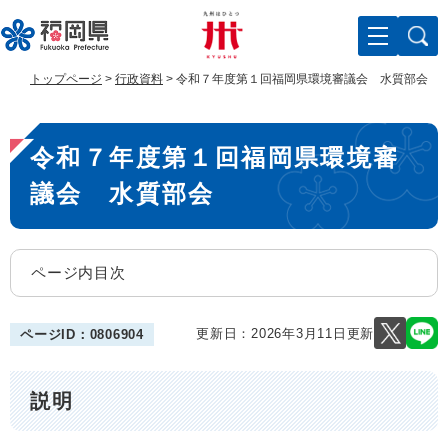
ペ
メ
ー
ニ
ジ
ュ
の
ー
トップページ
>
行政資料
>
令和７年度第１回福岡県環境審議会 水質部会
先
を
頭
飛
本
で
ば
令和７年度第１回福岡県環境審
す
し
文
。
て
議会 水質部会
本
文
へ
ページ内目次
更新日：2026年3月11日更新
ページID：0806904
説明