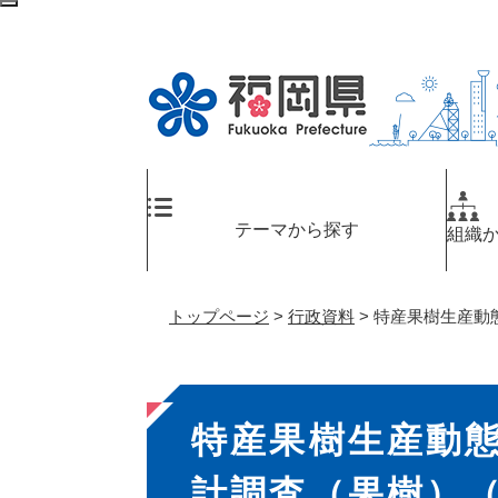
ペ
メ
検
ー
ニ
索
ジ
ュ
エ
の
ー
リ
先
を
ア
頭
飛
へ
で
ば
す
し
。
て
テーマから探す
組織
本
文
へ
トップページ
>
行政資料
>
特産果樹生産動
本
特産果樹生産動
文
計調査（果樹）