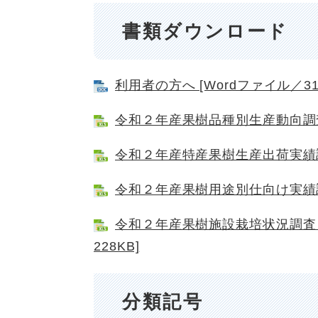
書類ダウンロード
利用者の方へ [Wordファイル／31
令和２年産果樹品種別生産動向調査 [
令和２年産特産果樹生産出荷実績調査 
令和２年産果樹用途別仕向け実績調査 
令和２年産果樹施設栽培状況調査・
228KB]
分類記号