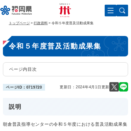
ペ
メ
ー
ニ
ジ
ュ
の
ー
トップページ
>
行政資料
>
令和５年度普及活動成果集
先
を
頭
飛
本
で
ば
令和５年度普及活動成果集
す
し
文
。
て
本
文
ページ内目次
へ
更新日：2024年4月1日更新
ページID：0719720
説明
朝倉普及指導センターの令和５年度における普及活動成果集