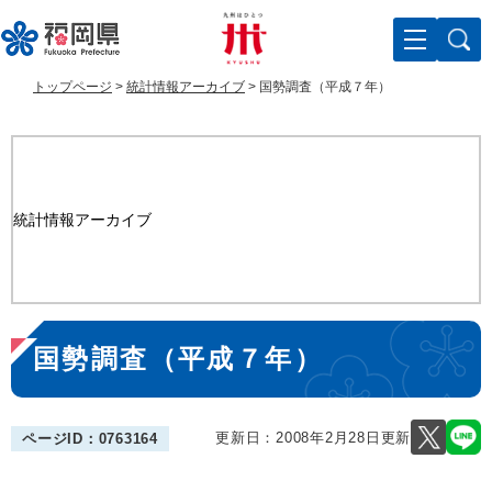
ペ
メ
ー
ニ
ジ
ュ
の
ー
トップページ
>
統計情報アーカイブ
>
国勢調査（平成７年）
先
を
頭
飛
で
ば
す
し
。
て
本
統計情報アーカイブ
文
へ
本
国勢調査（平成７年）
文
更新日：2008年2月28日更新
ページID：0763164