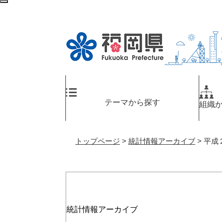
ペ
メ
検
ー
ニ
索
ジ
ュ
エ
の
ー
リ
先
を
ア
頭
飛
へ
で
ば
す
し
。
て
テーマから探す
組織
本
文
へ
トップページ
>
統計情報アーカイブ
>
平成
統計情報アーカイブ