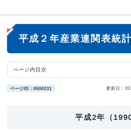
本
平成２年産業連関表統
文
ページ内目次
更新日：20
ページID：0500231
平成2年（199