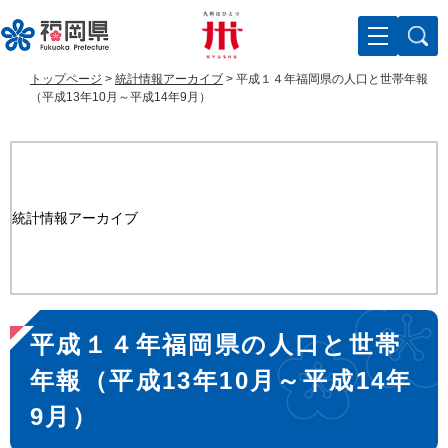
ペ
メ
ー
ニ
ジ
ュ
の
ー
トップページ
>
統計情報アーカイブ
>
平成１４年福岡県の人口と世帯年報
先
を
（平成13年10月～平成14年9月）
頭
飛
で
ば
す
し
。
て
本
統計情報アーカイブ
文
へ
本
平成１４年福岡県の人口と世帯
文
年報（平成13年10月～平成14年
9月）