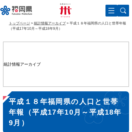
ペ
メ
ー
ニ
ジ
ュ
の
ー
トップページ
>
統計情報アーカイブ
>
平成１８年福岡県の人口と世帯年報
先
を
（平成17年10月～平成18年9月）
頭
飛
で
ば
す
し
。
て
本
統計情報アーカイブ
文
へ
本
平成１８年福岡県の人口と世帯
文
年報（平成17年10月～平成18年
9月）