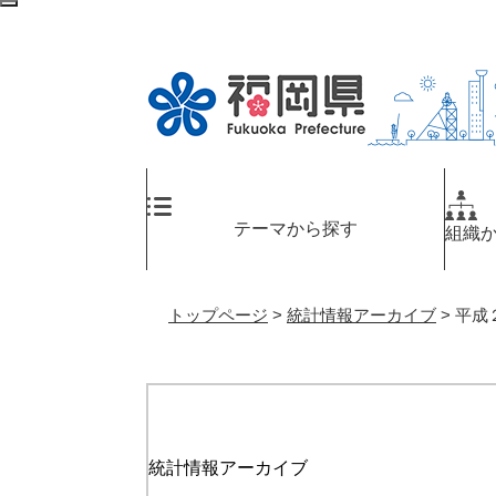
ペ
メ
検
ー
ニ
索
ジ
ュ
エ
の
ー
リ
先
を
ア
頭
飛
へ
で
ば
す
し
。
て
テーマから探す
組織
本
文
へ
トップページ
>
統計情報アーカイブ
>
平成
統計情報アーカイブ