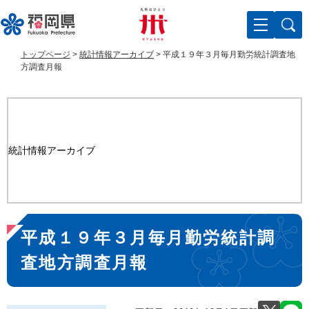
ペ
メ
ー
ニ
ジ
ュ
の
ー
トップページ
>
統計情報アーカイブ
>
平成１９年３月毎月勤労統計調査地
先
を
方調査月報
頭
飛
で
ば
す
し
。
て
本
統計情報アーカイブ
文
へ
本
平成１９年３月毎月勤労統計調
文
査地方調査月報