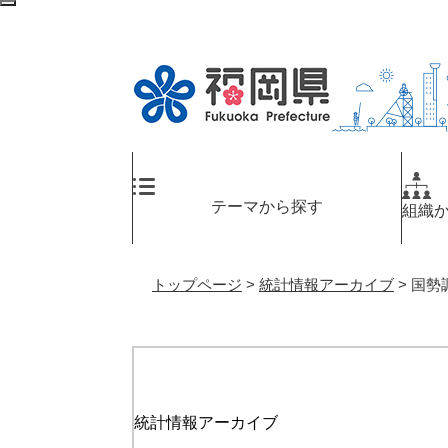
ペ
メ
検
ー
ニ
索
ジ
ュ
エ
の
ー
リ
先
を
ア
頭
飛
へ
で
ば
す
し
。
て
テーマから探す
組織
本
文
へ
トップページ
>
統計情報アーカイブ
>
国勢
統計情報アーカイブ