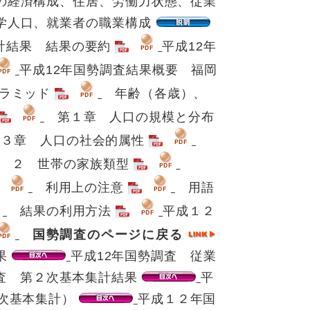
の経済構成、住居、労働力状態、従業
学人口、就業者の職業構成
計結果 結果の要約
平成12年
平成12年国勢調査結果概要 福岡
ピラミッド
年齢（各歳）、
第１章 人口の規模と分布
３章 人口の社会的属性
 ２ 世帯の家族類型
利用上の注意
用語
結果の利用方法
平成１２
国勢調査のページに戻る
果
平成12年国勢調査 従業
調査 第２次基本集計結果
平
１次基本集計）
平成１２年国