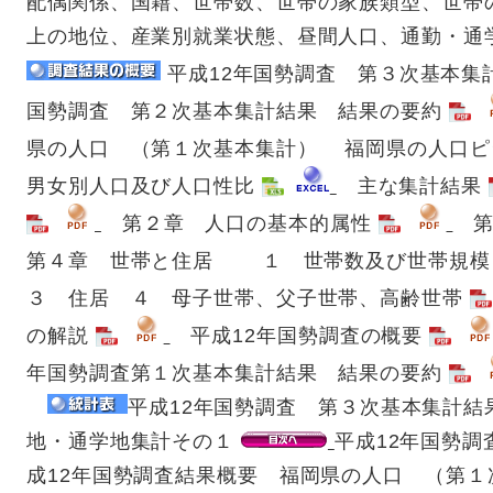
配偶関係、国籍、世帯数、世帯の家族類型、世帯
上の地位、産業別就業状態、昼間人口、通勤・通
平成12年国勢調査 第３次基本集
国勢調査 第２次基本集計結果 結果の要約
県の人口 （第１次基本集計） 福岡県の人口
男女別人口及び人口性比
主な集計結果
第２章 人口の基本的属性
第
第４章 世帯と住居 １ 世帯数及び世帯規模
３ 住居 ４ 母子世帯、父子世帯、高齢世帯
の解説
平成12年国勢調査の概要
年国勢調査第１次基本集計結果 結果の要約
平成12年国勢調査 第３次基本集計結
地・通学地集計その１
平成12年国勢
成12年国勢調査結果概要 福岡県の人口 （第