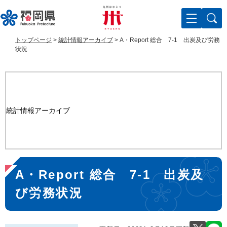
ペ
メ
ー
ニ
ジ
ュ
の
ー
トップページ
>
統計情報アーカイブ
>
A・Report 総合 7-1 出炭及び労務
先
を
状況
頭
飛
で
ば
す
し
。
て
本
統計情報アーカイブ
文
へ
本
A・Report 総合 7-1 出炭及
文
び労務状況