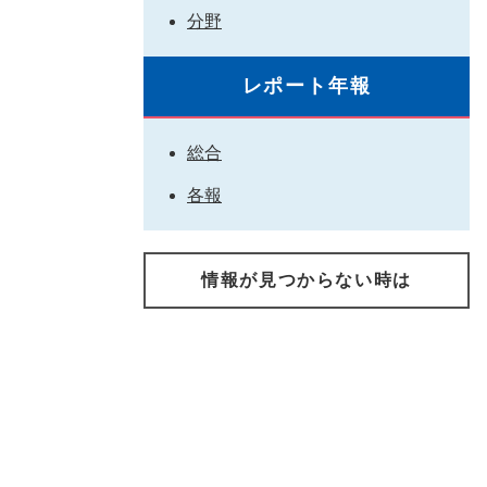
分野
レポート年報
総合
各報
情報が見つからない時は