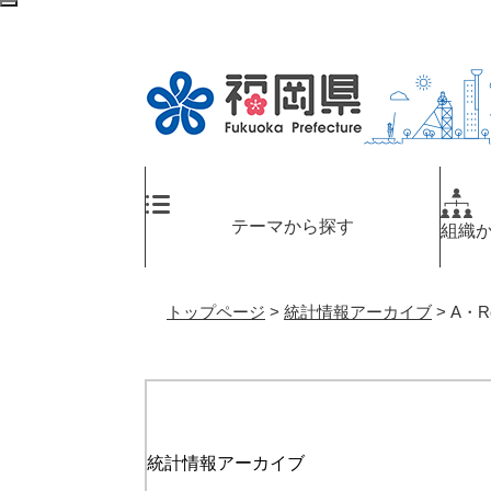
ペ
メ
検
ー
ニ
索
ジ
ュ
エ
の
ー
リ
先
を
ア
頭
飛
へ
で
ば
す
し
。
て
テーマから探す
組織
本
文
へ
トップページ
>
統計情報アーカイブ
>
A・R
統計情報アーカイブ