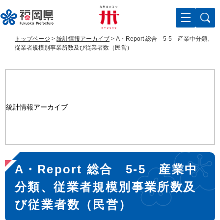
ペ
メ
ー
ニ
ジ
ュ
の
ー
トップページ
>
統計情報アーカイブ
>
A・Report 総合 5-5 産業中分類、
先
を
従業者規模別事業所数及び従業者数（民営）
頭
飛
で
ば
す
し
。
て
本
統計情報アーカイブ
文
へ
本
A・Report 総合 5-5 産業中
文
分類、従業者規模別事業所数及
び従業者数（民営）