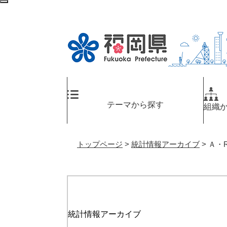
ペ
メ
検
ー
ニ
索
ジ
ュ
エ
の
ー
リ
先
を
ア
頭
飛
へ
で
ば
す
し
。
て
テーマから探す
組織
本
文
へ
トップページ
>
統計情報アーカイブ
>
Ａ・R
統計情報アーカイブ