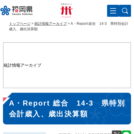
ペ
メ
ー
ニ
ジ
ュ
の
ー
トップページ
>
統計情報アーカイブ
>
A・Report 総合 14-3 県特別会計
先
を
歳入、歳出決算額
頭
飛
で
ば
す
し
。
て
本
統計情報アーカイブ
文
へ
本
A・Report 総合 14-3 県特別
文
会計歳入、歳出決算額