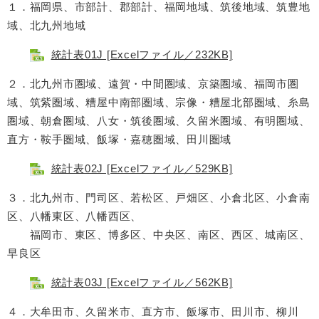
１．福岡県、市部計、郡部計、福岡地域、筑後地域、筑豊地
域、北九州地域
統計表01J [Excelファイル／232KB]
２．北九州市圏域、遠賀・中間圏域、京築圏域、福岡市圏
域、筑紫圏域、糟屋中南部圏域、宗像・糟屋北部圏域、糸島
圏域、朝倉圏域、八女・筑後圏域、久留米圏域、有明圏域、
直方・鞍手圏域、飯塚・嘉穂圏域、田川圏域
統計表02J [Excelファイル／529KB]
３．北九州市、門司区、若松区、戸畑区、小倉北区、小倉南
区、八幡東区、八幡西区、
福岡市、東区、博多区、中央区、南区、西区、城南区、
早良区
統計表03J [Excelファイル／562KB]
４．大牟田市、久留米市、直方市、飯塚市、田川市、柳川