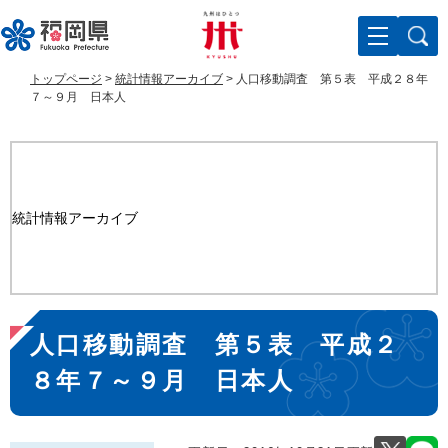
ペ
メ
ー
ニ
ジ
ュ
の
ー
トップページ
>
統計情報アーカイブ
>
人口移動調査 第５表 平成２８年
先
を
７～９月 日本人
頭
飛
で
ば
す
し
。
て
本
統計情報アーカイブ
文
へ
本
人口移動調査 第５表 平成２
文
８年７～９月 日本人