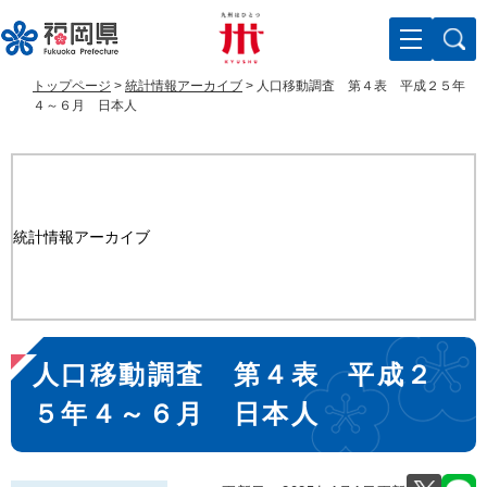
ペ
メ
ー
ニ
ジ
ュ
の
ー
トップページ
>
統計情報アーカイブ
>
人口移動調査 第４表 平成２５年
先
を
４～６月 日本人
頭
飛
で
ば
す
し
。
て
本
統計情報アーカイブ
文
へ
本
人口移動調査 第４表 平成２
文
５年４～６月 日本人