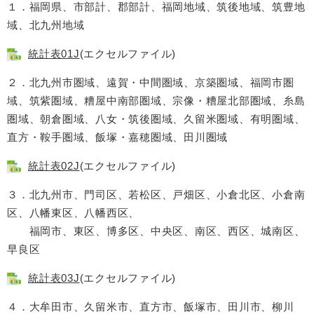
１．福岡県、市部計、郡部計、福岡地域、筑後地域、筑豊地
域、北九州地域
統計表01J
(エクセルファイル)
２．北九州市圏域、遠賀・中間圏域、京築圏域、福岡市圏
域、筑紫圏域、糟屋中南部圏域、宗像・糟屋北部圏域、糸島
圏域、朝倉圏域、八女・筑後圏域、久留米圏域、有明圏域、
直方・鞍手圏域、飯塚・嘉穂圏域、田川圏域
統計表02J
(エクセルファイル)
３．北九州市、門司区、若松区、戸畑区、小倉北区、小倉南
区、八幡東区、八幡西区、
福岡市、東区、博多区、中央区、南区、西区、城南区、
早良区
統計表03J
(エクセルファイル)
４．大牟田市、久留米市、直方市、飯塚市、田川市、柳川