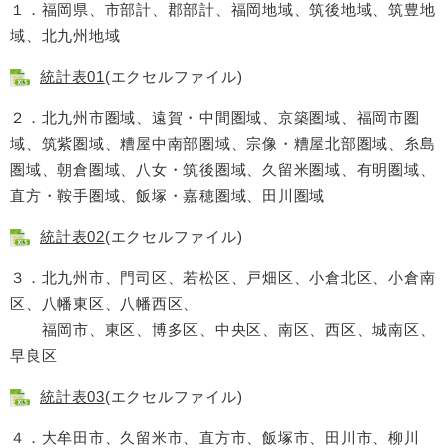
１．福岡県、市部計、郡部計、福岡地域、筑後地域、筑豊地
域、北九州地域
統計表01
(エクセルファイル)
２．北九州市圏域、遠賀・中間圏域、京築圏域、福岡市圏
域、筑紫圏域、糟屋中南部圏域、宗像・糟屋北部圏域、糸島
圏域、朝倉圏域、八女・筑後圏域、久留米圏域、有明圏域、
直方・鞍手圏域、飯塚・嘉穂圏域、田川圏域
統計表02
(エクセルファイル)
３．北九州市、門司区、若松区、戸畑区、小倉北区、小倉南
区、八幡東区、八幡西区、
福岡市、東区、博多区、中央区、南区、西区、城南区、
早良区
統計表03
(エクセルファイル)
４．大牟田市、久留米市、直方市、飯塚市、田川市、柳川