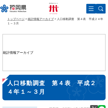
ペ
メ
ー
ニ
ジ
ュ
の
ー
トップページ
>
統計情報アーカイブ
>
人口移動調査 第４表 平成２４年
先
を
１～３月
頭
飛
で
ば
す
し
。
て
本
統計情報アーカイブ
文
へ
本
人口移動調査 第４表 平成２
文
４年１～３月