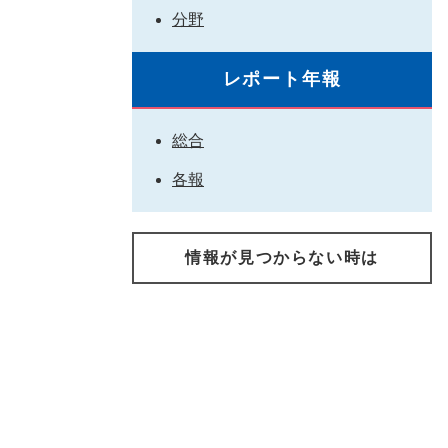
分野
レポート年報
総合
各報
情報が見つからない時は