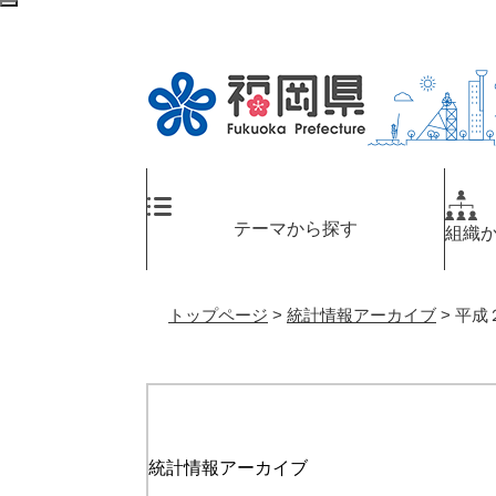
ペ
メ
検
ー
ニ
索
ジ
ュ
エ
の
ー
リ
先
を
ア
頭
飛
へ
で
ば
す
し
。
て
テーマから探す
組織
本
文
へ
トップページ
>
統計情報アーカイブ
>
平成
統計情報アーカイブ