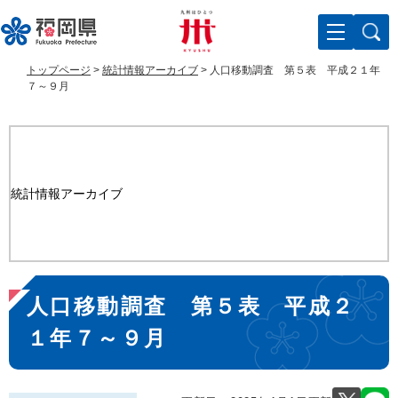
ペ
メ
ー
ニ
ジ
ュ
の
ー
トップページ
>
統計情報アーカイブ
>
人口移動調査 第５表 平成２１年
先
を
７～９月
頭
飛
で
ば
す
し
。
て
本
統計情報アーカイブ
文
へ
本
人口移動調査 第５表 平成２
文
１年７～９月