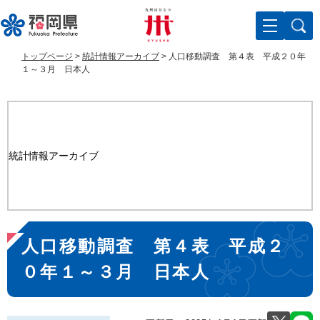
ペ
メ
ー
ニ
ジ
ュ
の
ー
トップページ
>
統計情報アーカイブ
>
人口移動調査 第４表 平成２０年
先
を
１～３月 日本人
頭
飛
で
ば
す
し
。
て
本
統計情報アーカイブ
文
へ
本
人口移動調査 第４表 平成２
文
０年１～３月 日本人