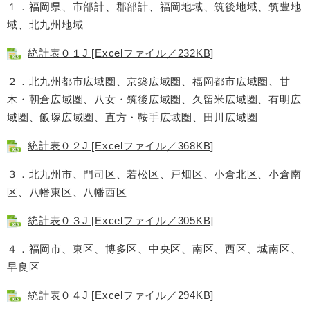
１．福岡県、市部計、郡部計、福岡地域、筑後地域、筑豊地
域、北九州地域
統計表０１J [Excelファイル／232KB]
２．北九州都市広域圏、京築広域圏、福岡都市広域圏、甘
木・朝倉広域圏、八女・筑後広域圏、久留米広域圏、有明広
域圏、飯塚広域圏、直方・鞍手広域圏、田川広域圏
統計表０２J [Excelファイル／368KB]
３．北九州市、門司区、若松区、戸畑区、小倉北区、小倉南
区、八幡東区、八幡西区
統計表０３J [Excelファイル／305KB]
４．福岡市、東区、博多区、中央区、南区、西区、城南区、
早良区
統計表０４J [Excelファイル／294KB]