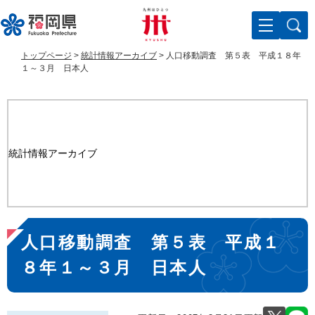
ペ
メ
ー
ニ
ジ
ュ
の
ー
トップページ
>
統計情報アーカイブ
>
人口移動調査 第５表 平成１８年
先
を
１～３月 日本人
頭
飛
で
ば
す
し
。
て
本
統計情報アーカイブ
文
へ
本
人口移動調査 第５表 平成１
文
８年１～３月 日本人