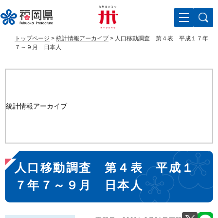
ペ
メ
ー
ニ
ジ
ュ
の
ー
トップページ
>
統計情報アーカイブ
>
人口移動調査 第４表 平成１７年
先
を
７～９月 日本人
頭
飛
で
ば
す
し
。
て
本
統計情報アーカイブ
文
へ
本
人口移動調査 第４表 平成１
文
７年７～９月 日本人