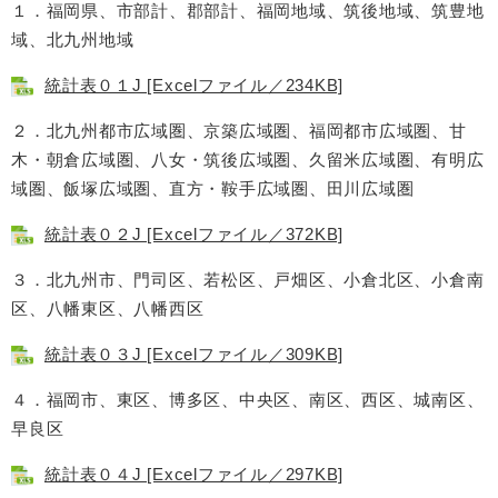
１．福岡県、市部計、郡部計、福岡地域、筑後地域、筑豊地
域、北九州地域
統計表０１J [Excelファイル／234KB]
２．北九州都市広域圏、京築広域圏、福岡都市広域圏、甘
木・朝倉広域圏、八女・筑後広域圏、久留米広域圏、有明広
域圏、飯塚広域圏、直方・鞍手広域圏、田川広域圏
統計表０２J [Excelファイル／372KB]
３．北九州市、門司区、若松区、戸畑区、小倉北区、小倉南
区、八幡東区、八幡西区
統計表０３J [Excelファイル／309KB]
４．福岡市、東区、博多区、中央区、南区、西区、城南区、
早良区
統計表０４J [Excelファイル／297KB]